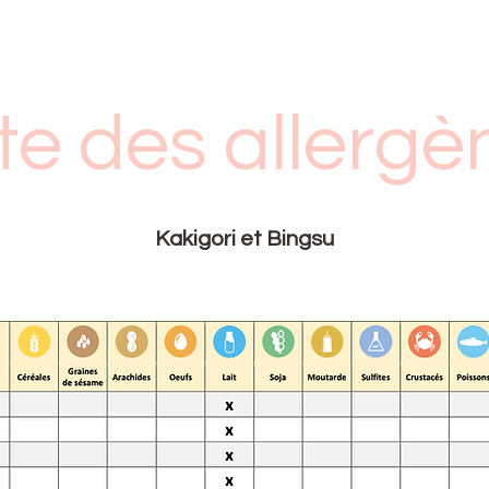
ste des allergè
Kakigori et Bingsu