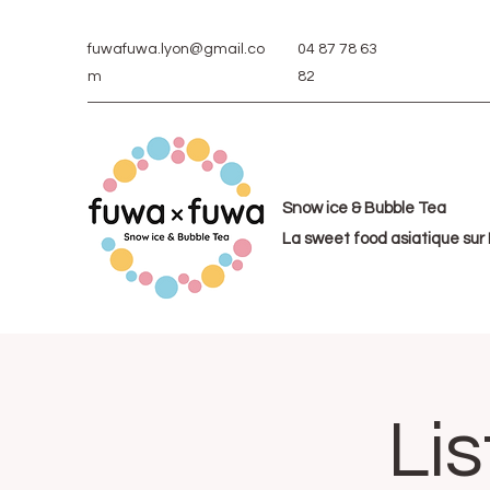
fuwafuwa.lyon@gmail.co
04 87 78 63
m
82
Snow ice & Bubble Tea
La sweet food asiatique sur
Li