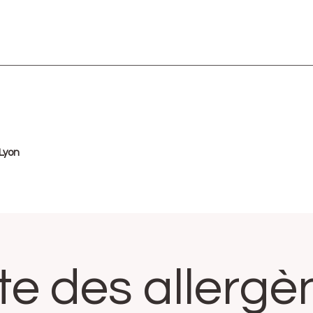
 Lyon
ste des allergè